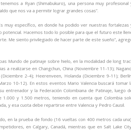
 tenemos a Ryan (Shimabukuro), una persona muy profesional 
aldo que nos va a permitir lograr grandes cosas”.
Es muy específico, en donde ha podido ver nuestras fortalezas 
 potencial. Hacemos todo lo posible para que el futuro este llen
e. Me siento privilegiado de hacer parte de este sueño”, agreg
as Mundo de patinaje sobre hielo, en la modalidad de long trac
ias a realizarse en Changchun, China (Noviembre 11-13); Nagano
 (Diciembre 2-4); Heerenveen, Holanda (Diciembre 9-11); Berlín
(Marzo 10-12). En estos eventos Mario Valencia buscará tomar l
e su entrenador y la Federación Colombiana de Patinaje, luego d
e 1.000 y 1.500 metros, teniendo en cuenta que Colombia sol
da, y esa cuota debe repartirse entre Valencia y Pedro Causil.
do, en la prueba de fondo (16 vueltas con 400 metros cada una)
mpetidores, en Calgary, Canadá, mientras que en Salt Lake City