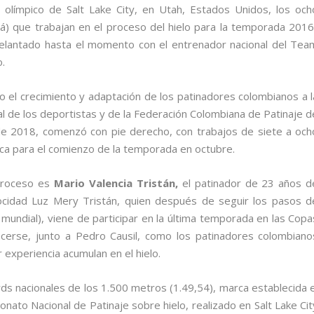
olímpico de Salt Lake City, en Utah, Estados Unidos, los och
á) que trabajan en el proceso del hielo para la temporada 2016
delantado hasta el momento con el entrenador nacional del Tea
.
o el crecimiento y adaptación de los patinadores colombianos a l
nal de los deportistas y de la Federación Colombiana de Patinaje d
o de 2018, comenzó con pie derecho, con trabajos de siete a och
sica para el comienzo de la temporada en octubre.
proceso es
Mario Valencia Tristán,
el patinador de 23 años d
ocidad Luz Mery Tristán, quien después de seguir los pasos d
undial), viene de participar en la última temporada en las Copa
cerse, junto a Pedro Causil, como los patinadores colombiano
experiencia acumulan en el hielo.
rds nacionales de los 1.500 metros (1.49,54), marca establecida e
nato Nacional de Patinaje sobre hielo, realizado en Salt Lake Cit