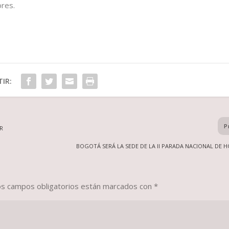
ores.
IR:
P
R
BOGOTÁ SERÁ LA SEDE DE LA II PARADA NACIONAL DE H
os campos obligatorios están marcados con
*