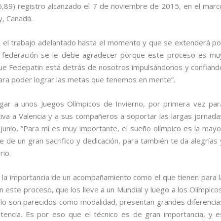
6,89) registro alcanzado el 7 de noviembre de 2015, en el marc
y, Canadá.
 el trabajo adelantado hasta el momento y que se extenderá po
a federación se le debe agradecer porque este proceso es mu
 que Fedepatin está detrás de nosotros impulsándonos y confiand
ara poder lograr las metas que tenemos en mente”.
gar a unos Juegos Olímpicos de Invierno, por primera vez par
iva a Valencia y a sus compañeros a soportar las largas jornada
junio, ”Para mí es muy importante, el sueño olímpico es la mayo
de un gran sacrifico y dedicación, para también te da alegrías 
rio.
a la importancia de un acompañamiento como el que tienen para l
ste proceso, que los lleve a un Mundial y luego a los Olímpicos
hielo son parecidos como modalidad, presentan grandes diferencia
tencia. Es por eso que el técnico es de gran importancia, y e