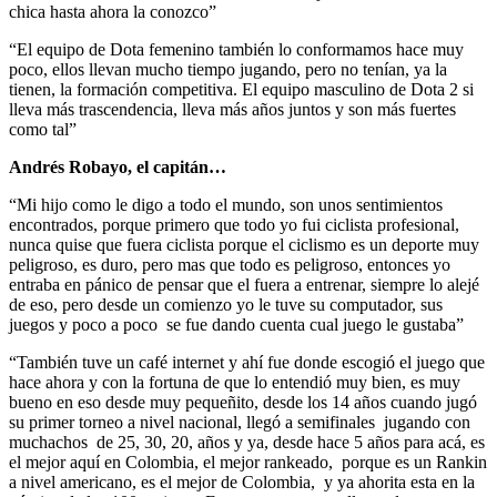
chica hasta ahora la conozco”
“El equipo de Dota femenino también lo conformamos hace muy
poco, ellos llevan mucho tiempo jugando, pero no tenían, ya la
tienen, la formación competitiva. El equipo masculino de Dota 2 si
lleva más trascendencia, lleva más años juntos y son más fuertes
como tal”
Andrés Robayo, el capitán…
“Mi hijo como le digo a todo el mundo, son unos sentimientos
encontrados, porque primero que todo yo fui ciclista profesional,
nunca quise que fuera ciclista porque el ciclismo es un deporte muy
peligroso, es duro, pero mas que todo es peligroso, entonces yo
entraba en pánico de pensar que el fuera a entrenar, siempre lo alejé
de eso, pero desde un comienzo yo le tuve su computador, sus
juegos y poco a poco se fue dando cuenta cual juego le gustaba”
“También tuve un café internet y ahí fue donde escogió el juego que
hace ahora y con la fortuna de que lo entendió muy bien, es muy
bueno en eso desde muy pequeñito, desde los 14 años cuando jugó
su primer torneo a nivel nacional, llegó a semifinales jugando con
muchachos de 25, 30, 20, años y ya, desde hace 5 años para acá, es
el mejor aquí en Colombia, el mejor rankeado, porque es un Rankin
a nivel americano, es el mejor de Colombia, y ya ahorita esta en la