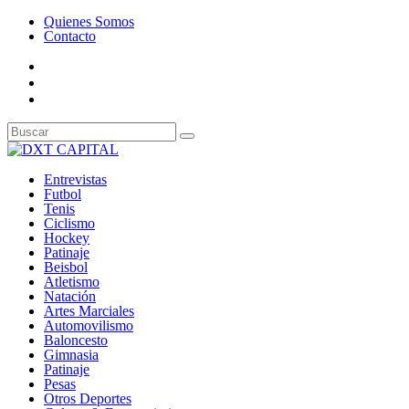
Quienes Somos
Contacto
Entrevistas
Futbol
Tenis
Ciclismo
Hockey
Patinaje
Beisbol
Atletismo
Natación
Artes Marciales
Automovilismo
Baloncesto
Gimnasia
Patinaje
Pesas
Otros Deportes