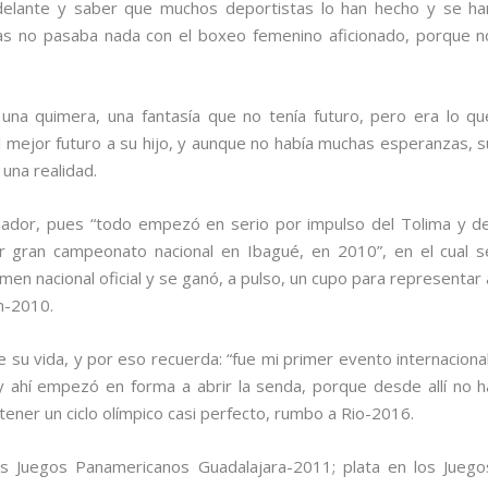
delante y saber que muchos deportistas lo han hecho y se ha
as no pasaba nada con el boxeo femenino aficionado, porque n
 una quimera, una fantasía que no tenía futuro, pero era lo qu
el mejor futuro a su hijo, y aunque no había muchas esperanzas, s
 una realidad.
ñador, pues “todo empezó en serio por impulso del Tolima y de
er gran campeonato nacional en Ibagué, en 2010”, en el cual s
n nacional oficial y se ganó, a pulso, un cupo para representar 
n-2010.
e su vida, y por eso recuerda: “fue mi primer evento internacional
y ahí empezó en forma a abrir la senda, porque desde allí no h
tener un ciclo olímpico casi perfecto, rumbo a Rio-2016.
os Juegos Panamericanos Guadalajara-2011; plata en los Juego