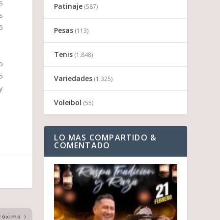
s
Patinaje
(587)
s
6
Pesas
(113)
Tenis
(1.848)
o
5
Variedades
(1.325)
y
Voleibol
(55)
LO MAS COMPARTIDO &
COMENTADO
róximo