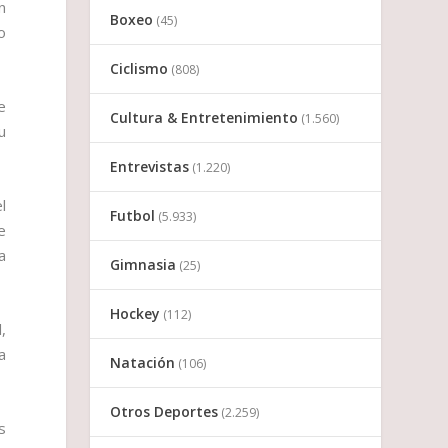
n
Boxeo
(45)
o
Ciclismo
(808)
e
Cultura & Entretenimiento
(1.560)
u
Entrevistas
(1.220)
l
Futbol
(5.933)
e
a
Gimnasia
(25)
Hockey
(112)
,
a
Natación
(106)
Otros Deportes
(2.259)
s