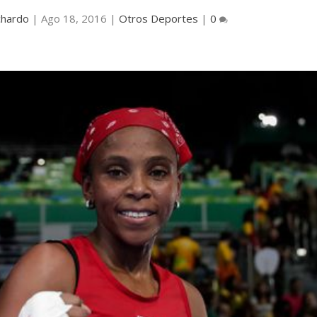
chardo
|
Ago 18, 2016
|
Otros Deportes
|
0