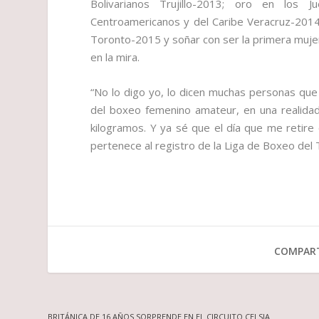
Bolivarianos Trujillo-2013; oro en los
Centroamericanos y del Caribe Veracruz-2014
Toronto-2015 y soñar con ser la primera mujer
en la mira.
“No lo digo yo, lo dicen muchas personas que 
del boxeo femenino amateur, en una realidad
kilogramos. Y ya sé que el día que me retire
pertenece al registro de la Liga de Boxeo del 
COMPART
BRITÁNICA DE 16 AÑOS SORPRENDE EN EL CIRCUITO CELSIA