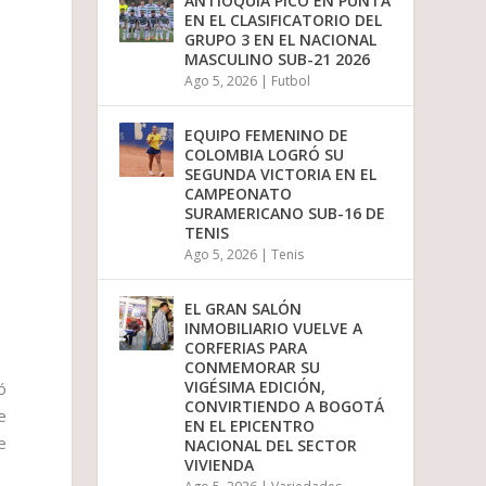
ANTIOQUIA PICÓ EN PUNTA
o
EN EL CLASIFICATORIO DEL
d
GRUPO 3 EN EL NACIONAL
i
MASCULINO SUB-21 2026
s
Ago 5, 2026
|
Futbol
m
i
n
EQUIPO FEMENINO DE
u
COLOMBIA LOGRÓ SU
i
SEGUNDA VICTORIA EN EL
r
CAMPEONATO
e
SURAMERICANO SUB-16 DE
l
TENIS
v
Ago 5, 2026
|
Tenis
o
l
u
EL GRAN SALÓN
m
INMOBILIARIO VUELVE A
e
CORFERIAS PARA
n
CONMEMORAR SU
.
VIGÉSIMA EDICIÓN,
ó
CONVIRTIENDO A BOGOTÁ
e
EN EL EPICENTRO
e
NACIONAL DEL SECTOR
VIVIENDA