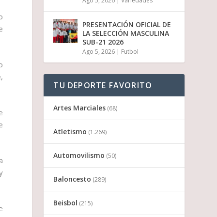
Ago 5, 2026
|
Variedades
o
PRESENTACIÓN OFICIAL DE
e
LA SELECCIÓN MASCULINA
SUB-21 2026
Ago 5, 2026
|
Futbol
o
,
TU DEPORTE FAVORITO
Artes Marciales
(68)
e
e
Atletismo
(1.269)
Automovilismo
(50)
a
y
Baloncesto
(289)
Beisbol
(215)
e