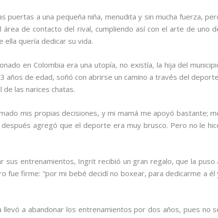
 las puertas a una pequeña niña, menudita y sin mucha fuerza, per
el área de contacto del rival, cumpliendo así con el arte de uno d
ella quería dedicar su vida.
nado en Colombia era una utopía, no existía, la hija del municipi
s 13 años de edad, soñó con abrirse un camino a través del deporte
l de las narices chatas.
omado mis propias decisiones, y mi mamá me apoyó bastante; m
ue después agregó que el deporte era muy brusco. Pero no le hic
r sus entrenamientos, Ingrit recibió un gran regalo, que la puso 
o fue firme: “por mi bebé decidí no boxear, para dedicarme a él 
la llevó a abandonar los entrenamientos por dos años, pues no s