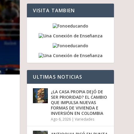
a
a
VISITA TAMBIEN
r
r
i
b
a
/
a
b
a
j
o
p
ULTIMAS NOTICIAS
a
r
a
¿LA CASA PROPIA DEJÓ DE
a
SER PRIORIDAD? EL CAMBIO
u
QUE IMPULSA NUEVAS
m
FORMAS DE VIVIENDA E
e
INVERSIÓN EN COLOMBIA
n
Ago 6, 2026
|
Variedades
t
a
r