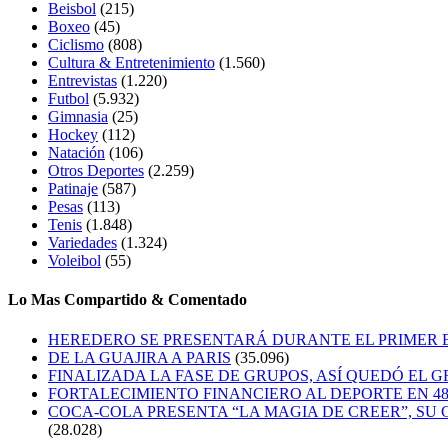
Beisbol
(215)
Boxeo
(45)
Ciclismo
(808)
Cultura & Entretenimiento
(1.560)
Entrevistas
(1.220)
Futbol
(5.932)
Gimnasia
(25)
Hockey
(112)
Natación
(106)
Otros Deportes
(2.259)
Patinaje
(587)
Pesas
(113)
Tenis
(1.848)
Variedades
(1.324)
Voleibol
(55)
Lo Mas Compartido & Comentado
HEREDERO SE PRESENTARÁ DURANTE EL PRIMER
DE LA GUAJIRA A PARIS
(35.096)
FINALIZADA LA FASE DE GRUPOS, ASÍ QUEDÓ EL 
FORTALECIMIENTO FINANCIERO AL DEPORTE EN 4
COCA-COLA PRESENTA “LA MAGIA DE CREER”, SU 
(28.028)