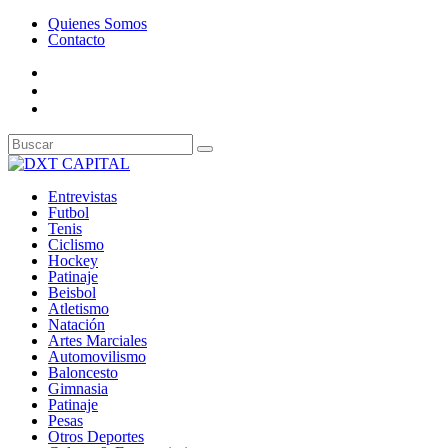
Quienes Somos
Contacto
Entrevistas
Futbol
Tenis
Ciclismo
Hockey
Patinaje
Beisbol
Atletismo
Natación
Artes Marciales
Automovilismo
Baloncesto
Gimnasia
Patinaje
Pesas
Otros Deportes