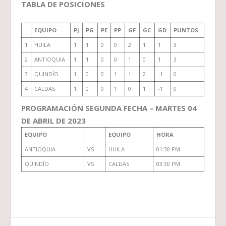
TABLA DE POSICIONES
EQUIPO
PJ
PG
PE
PP
GF
GC
GD
PUNTOS
1
HUILA
1
1
0
0
2
1
1
3
2
ANTIOQUIA
1
1
0
0
1
0
1
3
3
QUINDÍO
1
0
0
1
1
2
-1
0
4
CALDAS
1
0
0
1
0
1
-1
0
PROGRAMACIÓN SEGUNDA FECHA – MARTES 04
DE ABRIL DE 2023
EQUIPO
EQUIPO
HORA
ANTIOQUIA
VS
HUILA
01:30 PM
QUINDÍO
VS
CALDAS
03:30 PM