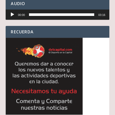
AUDIO
Reproductor
00:00
03:16
de
audio
RECUERDA