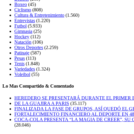
Boxeo
(45)
Ciclismo
(808)
Cultura & Entretenimiento
(1.560)
Entrevistas
(1.220)
Futbol
(5.933)
Gimnasia
(25)
Hockey
(112)
Natación
(106)
Otros Deportes
(2.259)
Patinaje
(587)
Pesas
(113)
Tenis
(1.848)
Variedades
(1.324)
Voleibol
(55)
Lo Mas Compartido & Comentado
HEREDERO SE PRESENTARÁ DURANTE EL PRIMER
DE LA GUAJIRA A PARIS
(35.117)
FINALIZADA LA FASE DE GRUPOS, ASÍ QUEDÓ EL 
FORTALECIMIENTO FINANCIERO AL DEPORTE EN 4
COCA-COLA PRESENTA “LA MAGIA DE CREER”, SU 
(28.046)