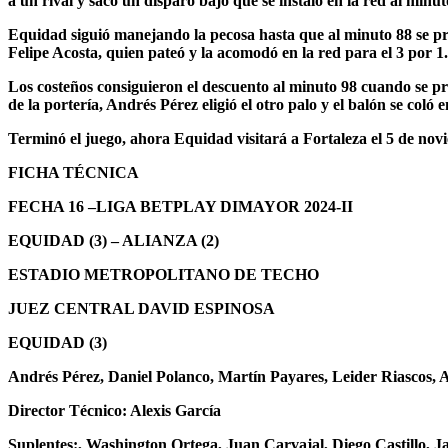
a un rival y sacó un disparo bajo que se instaló en la red al minut
Equidad siguió manejando la pecosa hasta que al minuto 88 se pres
Felipe Acosta, quien pateó y la acomodó en la red para el 3 por 1.
Los costeños consiguieron el descuento al minuto 98 cuando se p
de la portería, Andrés Pérez eligió el otro palo y el balón se coló e
Terminó el juego, ahora Equidad visitará a Fortaleza el 5 de novi
FICHA TÉCNICA
FECHA 16 –LIGA BETPLAY DIMAYOR 2024-II
EQUIDAD (3) – ALIANZA (2)
ESTADIO METROPOLITANO DE TECHO
JUEZ CENTRAL DAVID ESPINOSA
EQUIDAD (3)
Andrés Pérez, Daniel Polanco, Martín Payares, Leider Riascos, 
Director Técnico: Alexis García
Suplentes:, Washington Ortega, Juan Carvajal, Diego Castillo, 