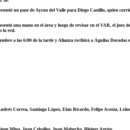
o 50.
entó un pase de Ayron del Valle para Diego Castillo, quien corrió 
resentó una mano en el área y luego de revisar en el VAR, el juez
n la red.
embre a las 6:00 de la tarde y Alianza recibirá a Águilas Doradas el
Andrés Correa, Santiago López, Elan Ricardo, Felipe Acosta, Lein
Jaison Mina, Juan Ceballos, Juan Mahecha, Bleiner Agrón,