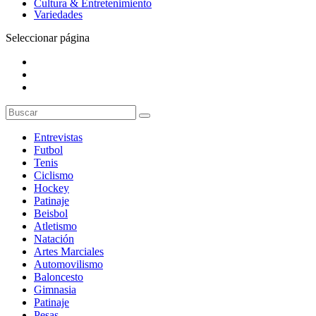
Cultura & Entretenimiento
Variedades
Seleccionar página
Entrevistas
Futbol
Tenis
Ciclismo
Hockey
Patinaje
Beisbol
Atletismo
Natación
Artes Marciales
Automovilismo
Baloncesto
Gimnasia
Patinaje
Pesas