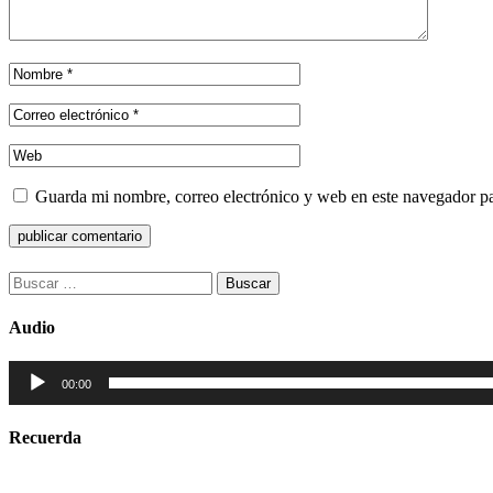
Guarda mi nombre, correo electrónico y web en este navegador p
Buscar:
Audio
Reproductor
00:00
de
audio
Recuerda