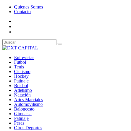
Quienes Somos
Contacto
Entrevistas
Futbol
Tenis
Ciclismo
Hockey
Patinaje
Beisbol
Atletismo
Natación
Artes Marciales
Automovilismo
Baloncesto
Gimnasia
Patinaje
Pesas
Otros Deportes