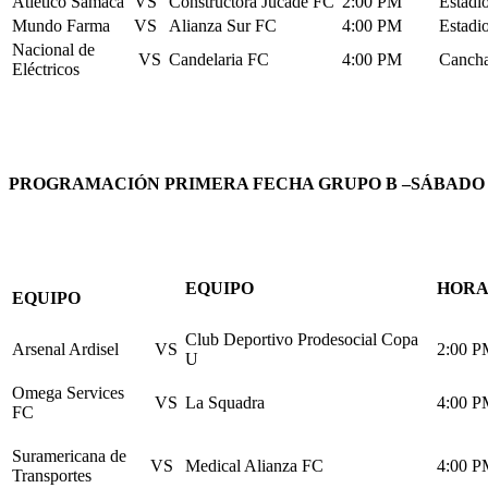
Atlético Samacá
VS
Constructora Jucade FC
2:00 PM
Estadi
Mundo Farma
VS
Alianza Sur FC
4:00 PM
Estadi
Nacional de
VS
Candelaria FC
4:00 PM
Cancha
Eléctricos
PROGRAMACIÓN PRIMERA FECHA GRUPO B –SÁBADO 1
EQUIPO
HORA
EQUIPO
Club Deportivo Prodesocial Copa
Arsenal Ardisel
VS
2:00 
U
Omega Services
VS
La Squadra
4:00 
FC
Suramericana de
VS
Medical Alianza FC
4:00 
Transportes