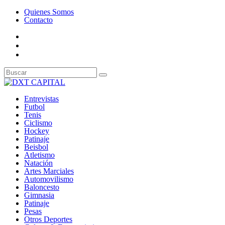
Quienes Somos
Contacto
Entrevistas
Futbol
Tenis
Ciclismo
Hockey
Patinaje
Beisbol
Atletismo
Natación
Artes Marciales
Automovilismo
Baloncesto
Gimnasia
Patinaje
Pesas
Otros Deportes