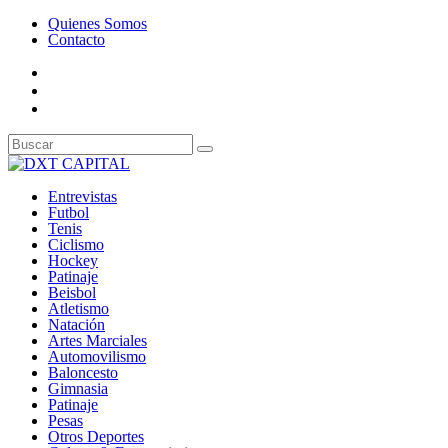
Quienes Somos
Contacto
Entrevistas
Futbol
Tenis
Ciclismo
Hockey
Patinaje
Beisbol
Atletismo
Natación
Artes Marciales
Automovilismo
Baloncesto
Gimnasia
Patinaje
Pesas
Otros Deportes