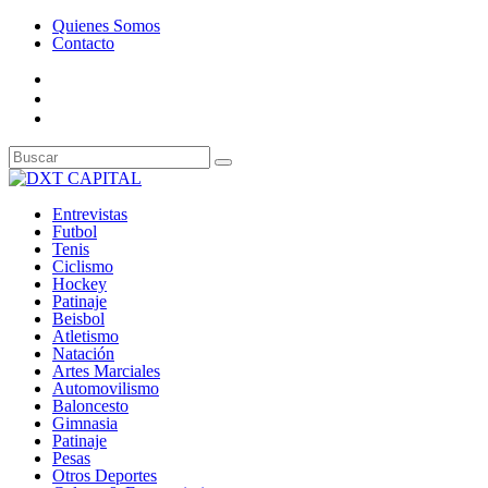
Quienes Somos
Contacto
Entrevistas
Futbol
Tenis
Ciclismo
Hockey
Patinaje
Beisbol
Atletismo
Natación
Artes Marciales
Automovilismo
Baloncesto
Gimnasia
Patinaje
Pesas
Otros Deportes