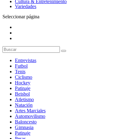
Cultura & Entretenimiento
Variedades
Seleccionar página
Entrevistas
Futbol
Tenis
Ciclismo
Hockey
Patinaje
Beisbol
Atletismo
Natación
Artes Marciales
Automovilismo
Baloncesto
Gimnasia
Patinaje
Pesas