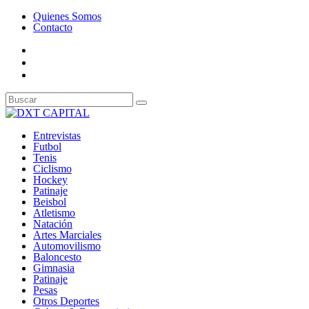
Quienes Somos
Contacto
Entrevistas
Futbol
Tenis
Ciclismo
Hockey
Patinaje
Beisbol
Atletismo
Natación
Artes Marciales
Automovilismo
Baloncesto
Gimnasia
Patinaje
Pesas
Otros Deportes