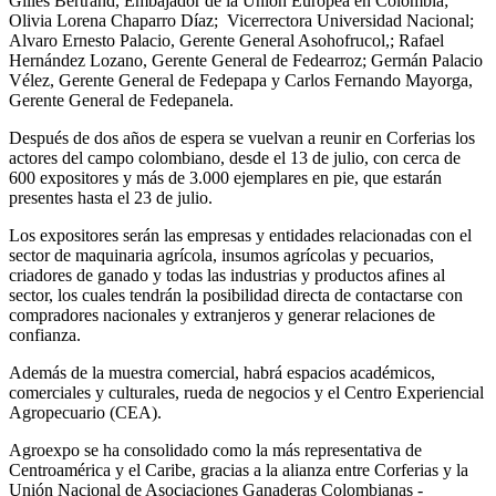
Gilles Bertrand, Embajador de la Unión Europea en Colombia;
Olivia Lorena Chaparro Díaz; Vicerrectora Universidad Nacional;
Alvaro Ernesto Palacio, Gerente General Asohofrucol,; Rafael
Hernández Lozano, Gerente General de Fedearroz; Germán Palacio
Vélez, Gerente General de Fedepapa y Carlos Fernando Mayorga,
Gerente General de Fedepanela.
Después de dos años de espera se vuelvan a reunir en Corferias los
actores del campo colombiano, desde el 13 de julio, con cerca de
600 expositores y más de 3.000 ejemplares en pie, que estarán
presentes hasta el 23 de julio.
Los expositores serán las empresas y entidades relacionadas con el
sector de maquinaria agrícola, insumos agrícolas y pecuarios,
criadores de ganado y todas las industrias y productos afines al
sector, los cuales tendrán la posibilidad directa de contactarse con
compradores nacionales y extranjeros y generar relaciones de
confianza.
Además de la muestra comercial, habrá espacios académicos,
comerciales y culturales, rueda de negocios y el Centro Experiencial
Agropecuario (CEA).
Agroexpo se ha consolidado como la más representativa de
Centroamérica y el Caribe, gracias a la alianza entre Corferias y la
Unión Nacional de Asociaciones Ganaderas Colombianas -