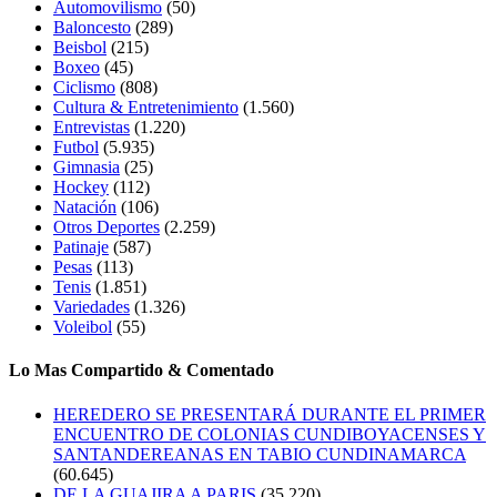
Automovilismo
(50)
Baloncesto
(289)
Beisbol
(215)
Boxeo
(45)
Ciclismo
(808)
Cultura & Entretenimiento
(1.560)
Entrevistas
(1.220)
Futbol
(5.935)
Gimnasia
(25)
Hockey
(112)
Natación
(106)
Otros Deportes
(2.259)
Patinaje
(587)
Pesas
(113)
Tenis
(1.851)
Variedades
(1.326)
Voleibol
(55)
Lo Mas Compartido & Comentado
HEREDERO SE PRESENTARÁ DURANTE EL PRIMER
ENCUENTRO DE COLONIAS CUNDIBOYACENSES Y
SANTANDEREANAS EN TABIO CUNDINAMARCA
(60.645)
DE LA GUAJIRA A PARIS
(35.220)