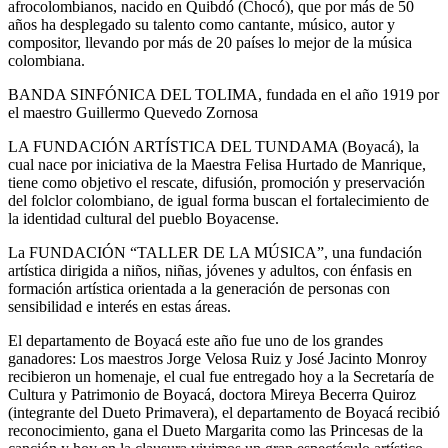
afrocolombianos, nacido en Quibdó (Chocó), que por más de 50
años ha desplegado su talento como cantante, músico, autor y
compositor, llevando por más de 20 países lo mejor de la música
colombiana.
BANDA SINFÓNICA DEL TOLIMA, fundada en el año 1919 por
el maestro Guillermo Quevedo Zornosa
LA FUNDACIÓN ARTÍSTICA DEL TUNDAMA (Boyacá), la
cual nace por iniciativa de la Maestra Felisa Hurtado de Manrique,
tiene como objetivo el rescate, difusión, promoción y preservación
del folclor colombiano, de igual forma buscan el fortalecimiento de
la identidad cultural del pueblo Boyacense.
La FUNDACIÓN “TALLER DE LA MÚSICA”, una fundación
artística dirigida a niños, niñas, jóvenes y adultos, con énfasis en
formación artística orientada a la generación de personas con
sensibilidad e interés en estas áreas.
El departamento de Boyacá este año fue uno de los grandes
ganadores: Los maestros Jorge Velosa Ruiz y José Jacinto Monroy
recibieron un homenaje, el cual fue entregado hoy a la Secretaría de
Cultura y Patrimonio de Boyacá, doctora Mireya Becerra Quiroz
(integrante del Dueto Primavera), el departamento de Boyacá recibió
reconocimiento, gana el Dueto Margarita como las Princesas de la