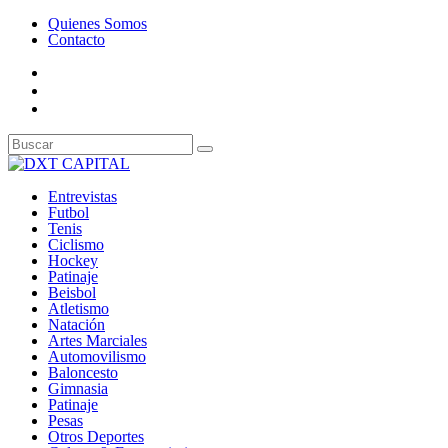
Quienes Somos
Contacto
Entrevistas
Futbol
Tenis
Ciclismo
Hockey
Patinaje
Beisbol
Atletismo
Natación
Artes Marciales
Automovilismo
Baloncesto
Gimnasia
Patinaje
Pesas
Otros Deportes