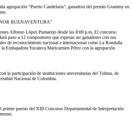
cida agrupación “Puerto Candelaria”, ganadora del premio Grammy en
ano.
EONOR BUENAVENTURA”
ciones Alfonso López Pumarejo desde las 8:00 p.m. El concurso
ará paso a 12 compositores que esperan ser ganadores con sus
ciales de reconocimiento nacional e internacional como La Rondalla
 y la Embajadora Yucateca Maricarmen Pérez con la agrupación
 la participación de instituciones universitarias del Tolima, de
versidad Nacional de Colombia.
 el primer puesto del XIII Concurso Departamental de Interpretación
imense.