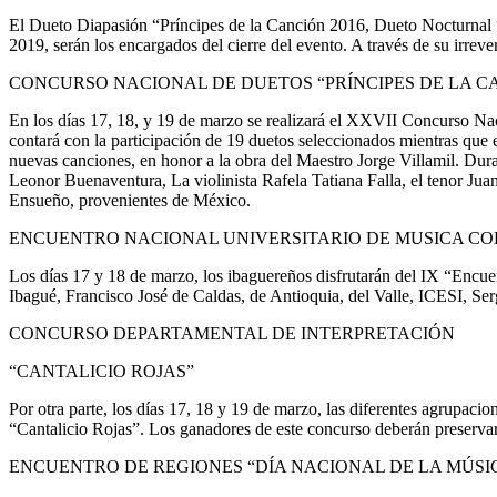
El Dueto Diapasión “Príncipes de la Canción 2016, Dueto Nocturnal
2019, serán los encargados del cierre del evento. A través de su irreve
CONCURSO NACIONAL DE DUETOS “PRÍNCIPES DE LA 
En los días 17, 18, y 19 de marzo se realizará el XXVII Concurso N
contará con la participación de 19 duetos seleccionados mientras q
nuevas canciones, en honor a la obra del Maestro Jorge Villamil. Dura
Leonor Buenaventura, La violinista Rafela Tatiana Falla, el tenor J
Ensueño, provenientes de México.
ENCUENTRO NACIONAL UNIVERSITARIO DE MUSICA C
Los días 17 y 18 de marzo, los ibaguereños disfrutarán del IX “Encuen
Ibagué, Francisco José de Caldas, de Antioquia, del Valle, ICESI, S
CONCURSO DEPARTAMENTAL DE INTERPRETACIÓN
“CANTALICIO ROJAS”
Por otra parte, los días 17, 18 y 19 de marzo, las diferentes agrupac
“Cantalicio Rojas”. Los ganadores de este concurso deberán preservar
ENCUENTRO DE REGIONES “DÍA NACIONAL DE LA MÚS