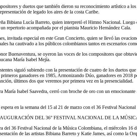
mpositores y duetos que también dieron su reconocimiento artístico a 
resentación de legado los aires de la costa Caribe.
eña Bibiana Lucía Barreto, quien interpretó el Himno Nacional. Luego d
 un repertorio acompañada por el pianista Mauricio Hernández Cala.
s, invitada especial en este Gran Concierto, quien se llevó las ovacion
uales ha cautivado a los públicos colombianos tantos en escenarios como
r Buenaventura, se oyeron las voces de los compositores que obtuviero
aucana María Isabel Mejía.
istentes siguió subiendo con la presentación de cuatro de los duetos q
n, primeros ganadores en 1985, Armonizando Dúo, ganadores en 2018 po
Canción, últimos dos que veremos por primera vez en la presencialidad.
a María Isabel Saavedra, cerró con broche de oro con un emocionante 
 espera en la semana del 15 al 21 de marzo con el 36 Festival Naciona
n Ibagué. INAUGURACIÓN DEL 36° FESTIVAL NACIONAL DE LA MÚ
ura del 36 Festival Nacional de la Música Colombiana, el miércoles 16 d
sentación de las artistas Bibiana Barreto y Katie James, así como la Or