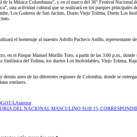
l de la Música Colombiana”, y en el marco del 36° Festival Nacional de
”, una actividad cultural que se realizará en los parques principales de
embe, Los Gaiteros de San Jacinto, Dueto Viejo Tolima, Dueto Los Inol
into.
alizará el homenaje al maestro Adolfo Pacheco Anillo, representante de
rzo, en el Parque Manuel Murillo Toro, a partir de las 3:00 p.m., donde 
nda Sinfónica del Tolima, los duetos Los Inolvidables, Viejo Tolima, R
 y demás aires de las diferentes regiones de Colombia, donde se entrega
stas estelares.
BOGOTÁ
Anterior
TORIA DEL NACIONAL MASCULINO SUB 15, CORRESPONDIE