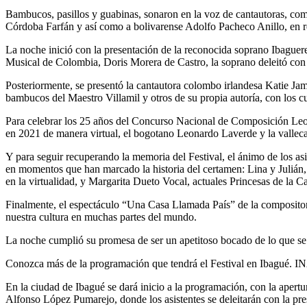
Bambucos, pasillos y guabinas, sonaron en la voz de cantautoras, co
Córdoba Farfán y así como a bolivarense Adolfo Pacheco Anillo, en rep
La noche inició con la presentación de la reconocida soprano Ibaguer
Musical de Colombia, Doris Morera de Castro, la soprano deleitó con
Posteriormente, se presentó la cantautora colombo irlandesa Katie Jame
bambucos del Maestro Villamil y otros de su propia autoría, con los c
Para celebrar los 25 años del Concurso Nacional de Composición Leono
en 2021 de manera virtual, el bogotano Leonardo Laverde y la vallec
Y para seguir recuperando la memoria del Festival, el ánimo de los as
en momentos que han marcado la historia del certamen: Lina y Juliá
en la virtualidad, y Margarita Dueto Vocal, actuales Princesas de la 
Finalmente, el espectáculo “Una Casa Llamada País” de la compositor
nuestra cultura en muchas partes del mundo.
La noche cumplió su promesa de ser un apetitoso bocado de lo que se
Conozca más de la programación que tendrá el Festival e
En la ciudad de Ibagué se dará inicio a la programación, con la apert
Alfonso López Pumarejo, donde los asistentes se deleitarán con la pre