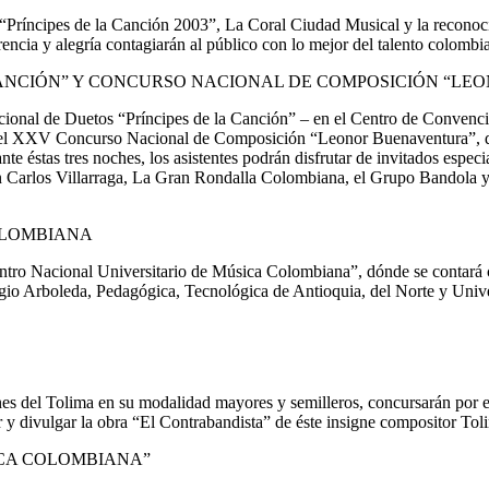
 “Príncipes de la Canción 2003”, La Coral Ciudad Musical y la recono
rencia y alegría contagiarán al público con lo mejor del talento colombi
CANCIÓN” Y CONCURSO NACIONAL DE COMPOSICIÓN “L
acional de Duetos “Príncipes de la Canción” – en el Centro de Conven
ue el XXV Concurso Nacional de Composición “Leonor Buenaventura”, d
nte éstas tres noches, los asistentes podrán disfrutar de invitados espe
uan Carlos Villarraga, La Gran Rondalla Colombiana, el Grupo Bandola
OLOMBIANA
tro Nacional Universitario de Música Colombiana”, dónde se contará con
ergio Arboleda, Pedagógica, Tecnológica de Antioquia, del Norte y Uni
iones del Tolima en su modalidad mayores y semilleros, concursarán por
 y divulgar la obra “El Contrabandista” de éste insigne compositor Tol
ICA COLOMBIANA”