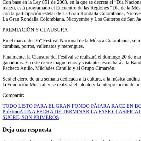
Con base en la Ley 851 de 2003, en la que se decreta el “Día Naciona
marzo, está programado el Encuentro de las Regiones “Día de la Música
con la participación estelar de La Gran Rondalla Colombiana, Nicoy
La Gran Rondalla Colombiana, Nicoyembe y Los Gaiteros de San Jac
PREMIACIÓN Y CLAUSURA
En el marco del 36° Festival Nacional de la Música Colombiana, se re
cumbias, porros, vallenatos y merengues.
Finalmente, la Clausura del Festival se realizará el domingo 20 de ma
ganadoras. En este cierre ibaguereños y visitantes escuchará a la Ba
Pacheco Anillo, Milcíades Cantillo y al Grupo Cimarrón.
Será el cierre de una semana dedicada a la cultura, a la música andina
la Fundación Musical, y se realzará el talento y la interpretación de arti
Compartir:
TODO LISTO PARA EL GRAN FONDO PÁJARA RACE EN 
Próximo
A UNA FECHA DE TERMINAR LA FASE CLASIFICA
SUCRE, SON PRIMEROS
Deja una respuesta