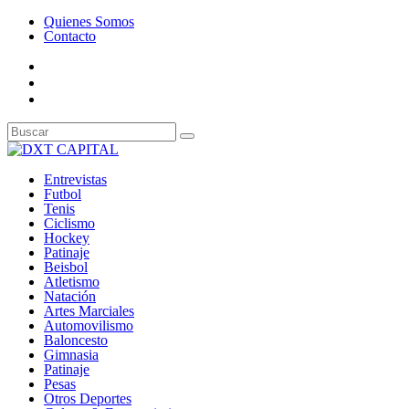
Quienes Somos
Contacto
Entrevistas
Futbol
Tenis
Ciclismo
Hockey
Patinaje
Beisbol
Atletismo
Natación
Artes Marciales
Automovilismo
Baloncesto
Gimnasia
Patinaje
Pesas
Otros Deportes