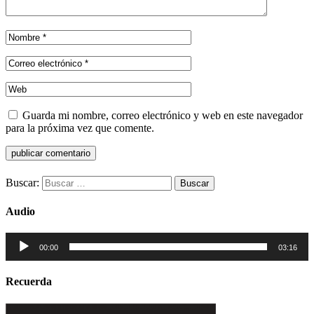
Guarda mi nombre, correo electrónico y web en este navegador
para la próxima vez que comente.
Buscar:
Audio
Reproductor
00:00
03:16
de
audio
Recuerda