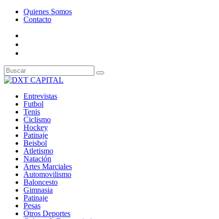
Quienes Somos
Contacto
Entrevistas
Futbol
Tenis
Ciclismo
Hockey
Patinaje
Beisbol
Atletismo
Natación
Artes Marciales
Automovilismo
Baloncesto
Gimnasia
Patinaje
Pesas
Otros Deportes