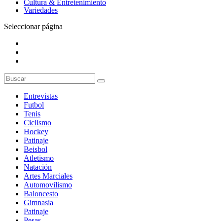
Cultura & Entretenimiento
Variedades
Seleccionar página
Entrevistas
Futbol
Tenis
Ciclismo
Hockey
Patinaje
Beisbol
Atletismo
Natación
Artes Marciales
Automovilismo
Baloncesto
Gimnasia
Patinaje
Pesas