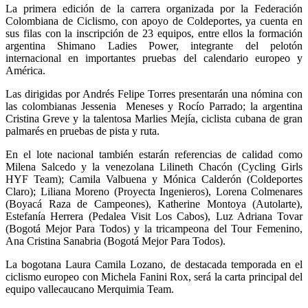
La primera edición de la carrera organizada por la Federación
Colombiana de Ciclismo, con apoyo de Coldeportes, ya cuenta en
sus filas con la inscripción de 23 equipos, entre ellos la formación
argentina Shimano Ladies Power, integrante del pelotón
internacional en importantes pruebas del calendario europeo y
América.
Las dirigidas por Andrés Felipe Torres presentarán una nómina con
las colombianas Jessenia Meneses y Rocío Parrado; la argentina
Cristina Greve y la talentosa Marlies Mejía, ciclista cubana de gran
palmarés en pruebas de pista y ruta.
En el lote nacional también estarán referencias de calidad como
Milena Salcedo y la venezolana Lilineth Chacón (Cycling Girls
HYF Team); Camila Valbuena y Mónica Calderón (Coldeportes
Claro); Liliana Moreno (Proyecta Ingenieros), Lorena Colmenares
(Boyacá Raza de Campeones), Katherine Montoya (Autolarte),
Estefanía Herrera (Pedalea Visit Los Cabos), Luz Adriana Tovar
(Bogotá Mejor Para Todos) y la tricampeona del Tour Femenino,
Ana Cristina Sanabria (Bogotá Mejor Para Todos).
La bogotana Laura Camila Lozano, de destacada temporada en el
ciclismo europeo con Michela Fanini Rox, será la carta principal del
equipo vallecaucano Merquimia Team.