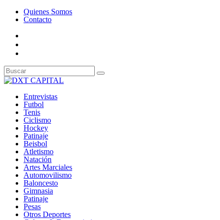
Quienes Somos
Contacto
Entrevistas
Futbol
Tenis
Ciclismo
Hockey
Patinaje
Beisbol
Atletismo
Natación
Artes Marciales
Automovilismo
Baloncesto
Gimnasia
Patinaje
Pesas
Otros Deportes