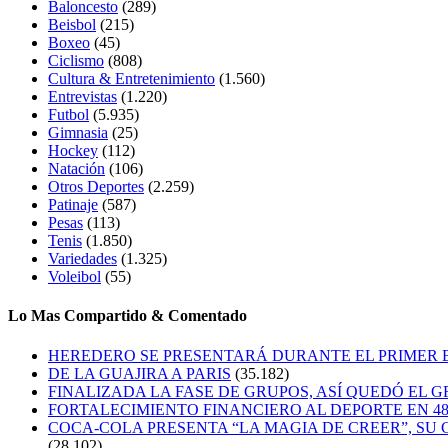
Baloncesto
(289)
Beisbol
(215)
Boxeo
(45)
Ciclismo
(808)
Cultura & Entretenimiento
(1.560)
Entrevistas
(1.220)
Futbol
(5.935)
Gimnasia
(25)
Hockey
(112)
Natación
(106)
Otros Deportes
(2.259)
Patinaje
(587)
Pesas
(113)
Tenis
(1.850)
Variedades
(1.325)
Voleibol
(55)
Lo Mas Compartido & Comentado
HEREDERO SE PRESENTARÁ DURANTE EL PRIMER
DE LA GUAJIRA A PARIS
(35.182)
FINALIZADA LA FASE DE GRUPOS, ASÍ QUEDÓ EL 
FORTALECIMIENTO FINANCIERO AL DEPORTE EN 4
COCA-COLA PRESENTA “LA MAGIA DE CREER”, SU 
(28.102)