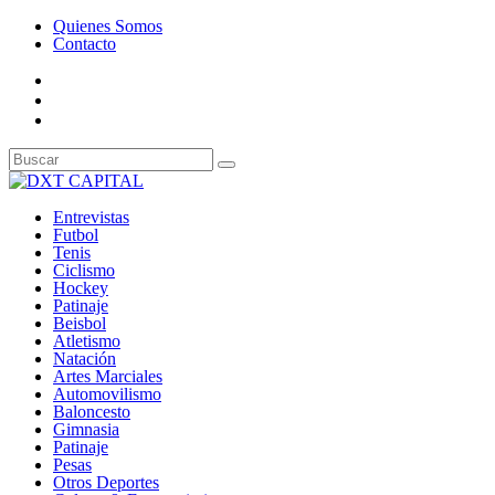
Quienes Somos
Contacto
Entrevistas
Futbol
Tenis
Ciclismo
Hockey
Patinaje
Beisbol
Atletismo
Natación
Artes Marciales
Automovilismo
Baloncesto
Gimnasia
Patinaje
Pesas
Otros Deportes